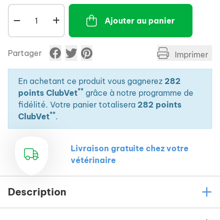
Une absorption optimisée.
Ajouter au panier
+ de 65% des apports en Ca recommandés.
Calciflash®, est particulièrement recommandé pour
les vaches laitières :
Partager
Imprimer
Hautes productrices.
Avec un nombre de lactation supérieur à 2.
En achetant ce produit vous gagnerez
282
**
Avec un épisode de fièvre vitulaire l'année
points ClubVet
grâce à notre programme de
précédente.
fidélité. Votre panier totalisera
282 points
**
ClubVet
.
En accompagnement d'un traitement lors de
fièvre vitulaire.
Livraison gratuite chez votre
vétérinaire
Description