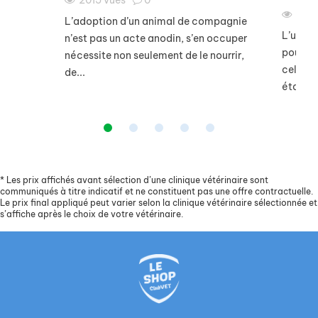
2015
vues
0
176
L’adoption d’un animal de compagnie
L’un de
n’est pas un acte anodin, s’en occuper
pour le
nécessite non seulement de le nourrir,
celui c
de...
étant...
*
Les prix affichés avant sélection d’une clinique vétérinaire sont
communiqués à titre indicatif et ne constituent pas une offre contractuelle.
Le prix final appliqué peut varier selon la clinique vétérinaire sélectionnée et
s’affiche après le choix de votre vétérinaire.