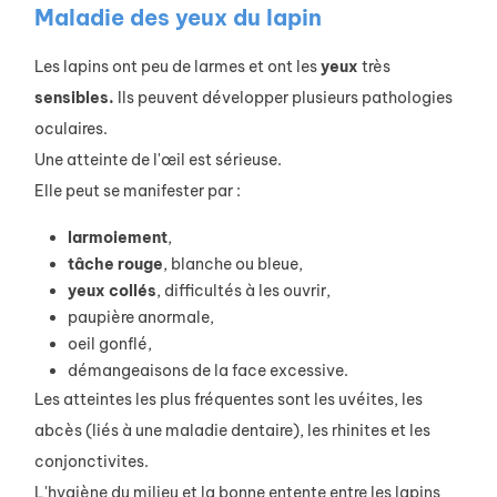
Maladie des yeux du lapin
Les lapins ont peu de larmes et ont les
yeux
très
sensibles.
Ils peuvent développer plusieurs pathologies
oculaires.
Une atteinte de l'œil est sérieuse.
Elle peut se manifester par :
larmoiement
,
tâche
rouge
, blanche ou bleue,
yeux
collés
, difficultés à les ouvrir,
paupière anormale,
oeil gonflé,
démangeaisons
de la face
excessive
.
Les atteintes les plus fréquentes sont les uvéites, les
abcès (liés à une maladie dentaire), les rhinites et les
conjonctivites.
L'hygiène du milieu et la bonne entente entre les lapins