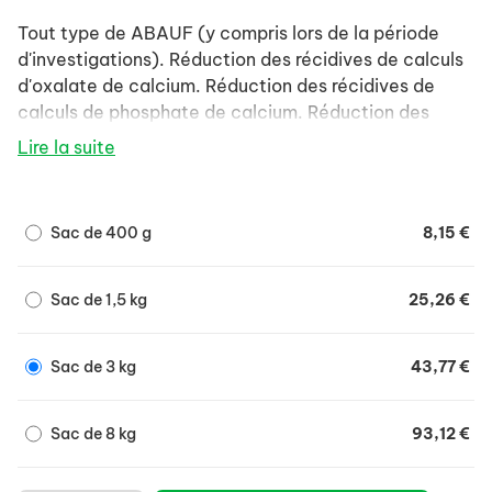
Tout type de ABAUF (y compris lors de la période
d'investigations). Réduction des récidives de calculs
d'oxalate de calcium. Réduction des récidives de
calculs de phosphate de calcium. Réduction des
récidives de calculs de struvite. Dissolution des
Lire la suite
calculs de struvite.
Autres recommandations :
Sac de 400 g
8,15 €
- Affection cardiaque dans les premiers stades, y
compris asymptomatique
Sac de 1,5 kg
25,26 €
- Affection cardiaque à un stade avancé
Sac de 3 kg
43,77 €
Contre-indications : Ne pas utiliser cet aliment : Chez
les chatons, les femelles en gestation ou en
lactation. Patients utilisant simultanément des
Sac de 8 kg
93,12 €
acidifiants urinaires.