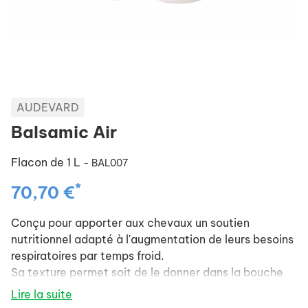
AUDEVARD
Balsamic Air
Flacon de 1 L
- BAL007
*
70,70 €
Conçu pour apporter aux chevaux un soutien
nutritionnel adapté à l'augmentation de leurs besoins
respiratoires par temps froid.
Sa texture permet soit de le donner dans la bouche
du cheval, soit de le nébuliser dans l'environnement.
Lire la suite