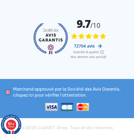
Marchand approuvé par la Société des Avis Garantis,
cliquez ici pour vérifier l'attestation
.
9.7
/10
© 2026
ClubVET Shop
. Tous droits réservés
72704 avis