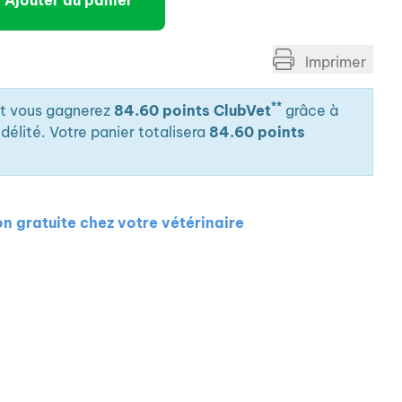
Ajouter au panier
Imprimer
**
it vous gagnerez
84.60 points ClubVet
grâce à
élité. Votre panier totalisera
84.60 points
on gratuite chez votre vétérinaire