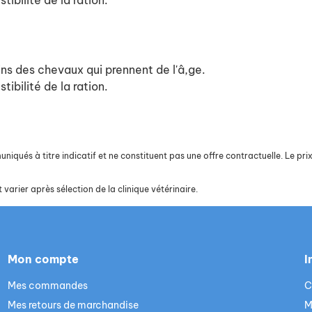
ibilité de la ration.
s des chevaux qui prennent de l'â,ge.
ibilité de la ration.
iqués à titre indicatif et ne constituent pas une offre contractuelle. Le prix 
 varier après sélection de la clinique vétérinaire.
Mon compte
I
Mes commandes
C
Mes retours de marchandise
M