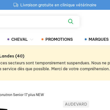
Livraison gratuite en clinique vétérinaire
Paiement 100% sécurisé
Retour produit gratuit en clinique
Livraison gratuite en clinique vétérinaire
CHEVAL
PROMOTIONS
MARQUES
 Landes (40)
 de ces secteurs sont temporairement suspendues. Nous ne
 le service dès que possible. Merci de votre compréhension.
onutron Senior 17 plus NEW
AUDEVARD