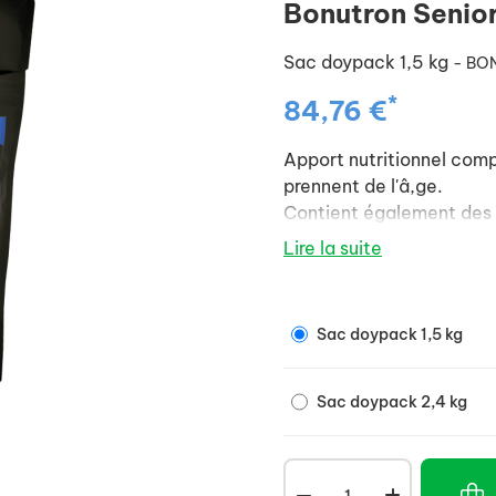
Bonutron Senior
Sac doypack 1,5 kg
- BO
*
84,76 €
Apport nutritionnel com
prennent de l'â,ge.
Contient également des le
Lire la suite
Sac doypack 1,5 kg
Sac doypack 2,4 kg