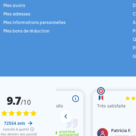
Mes avoirs
D
Mes adresses
C
Mes informations personnelles
A
Mes bons de réduction
P
Q
P
G