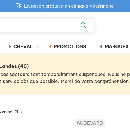
Livraison gratuite en clinique vétérinaire
Paiement 100% sécurisé
Retour produit gratuit en clinique
Livraison gratuite en clinique vétérinaire
CHEVAL
PROMOTIONS
MARQUES
 Landes (40)
 de ces secteurs sont temporairement suspendues. Nous ne
 le service dès que possible. Merci de votre compréhension.
kyrenal Plus
AUDEVARD