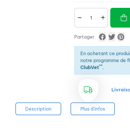
Partager
En achetant ce produ
notre programme de fid
**
ClubVet
.
Livrais
Description
Plus d'infos