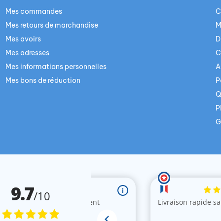
Mes commandes
C
Mes retours de marchandise
M
Mes avoirs
D
Mes adresses
C
Mes informations personnelles
A
Mes bons de réduction
P
Q
P
G