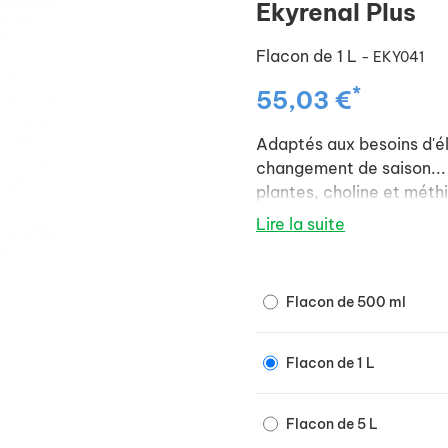
Ekyrenal Plus
Flacon de 1 L
- EKY041
*
55,03 €
Adaptés aux besoins d'éli
changement de saison... 
plantes, choline et méth
Lire la suite
Flacon de 500 ml
Flacon de 1 L
Flacon de 5 L