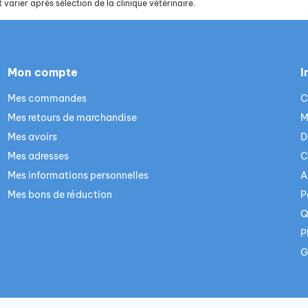
 varier après sélection de la clinique vétérinaire.
Mon compte
I
Mes commandes
C
Mes retours de marchandise
M
Mes avoirs
D
Mes adresses
C
Mes informations personnelles
A
Mes bons de réduction
P
Q
P
G