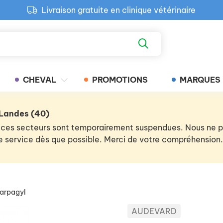
Livraison gratuite en clinique vétérinaire
Paiement 100% sécurisé
Retour produit gratuit en clinique
Livraison gratuite en clinique vétérinaire
CHEVAL
PROMOTIONS
MARQUES
 Landes (40)
 de ces secteurs sont temporairement suspendues. Nous ne
 le service dès que possible. Merci de votre compréhension.
arpagyl
AUDEVARD