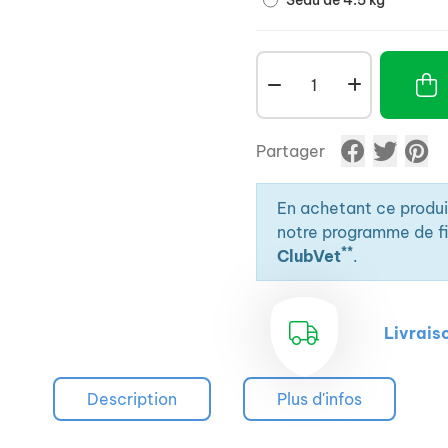
Seau de 4.5 kg
Partager
En achetant ce produ
notre programme de fid
**
ClubVet
.
Livrais
Description
Plus d'infos