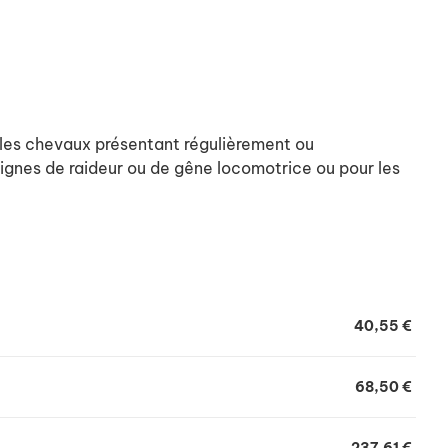
 les chevaux présentant régulièrement ou
gnes de raideur ou de gêne locomotrice ou pour les
page, il est recommandé d'arrêter la distribution de
gophytum 48h avant une compétition.
oduits contenant de l'Harpagophytum est déconseillé
40,55 €
68,50 €