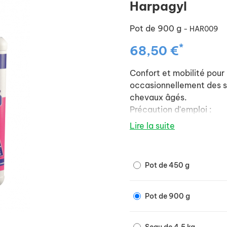
Harpagyl
Pot de 900 g
- HAR009
*
68,50 €
Confort et mobilité pour
occasionnellement des si
chevaux âgés.
Précaution d'emploi :
- Pour le contrôle antido
Lire la suite
produits à base d'Harpa
- L'usage de tous les pr
chez la jument gestante.
Pot de 450 g
Pot de 900 g