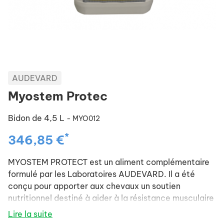
AUDEVARD
Myostem Protec
Bidon de 4,5 L
- MYO012
*
346,85 €
MYOSTEM PROTECT est un aliment complémentaire
formulé par les Laboratoires AUDEVARD. Il a été
conçu pour apporter aux chevaux un soutien
nutritionnel destiné à aider à la résistance musculaire
du cheval athlète (anti-oxydants, acides aminés...).
Lire la suite
La formule MYOSTEM PROTEC est une véritable