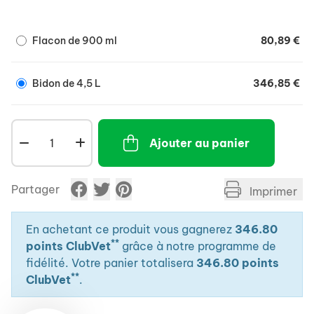
innovation car elle apporte de la SOD (SuperOxyde
Dismutase), enzyme anti-oxydante présente dans
Flacon de 900 ml
80,89 €
l'organisme du cheval et des anti-oxydants
classiques en forte concentration comme la vitamine
E et le sélénium.
Bidon de 4,5 L
346,85 €
Ajouter au panier
Partager
Imprimer
En achetant ce produit vous gagnerez
346.80
**
points ClubVet
grâce à notre programme de
fidélité. Votre panier totalisera
346.80 points
**
ClubVet
.