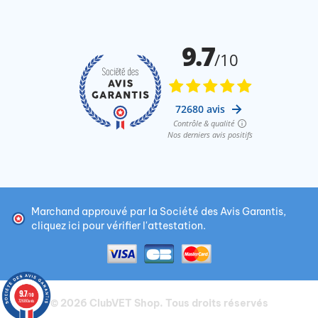
Marchand approuvé par la Société des Avis Garantis,
cliquez ici pour vérifier l'attestation
.
9.7
/10
© 2026
ClubVET Shop
. Tous droits réservés
72680 avis