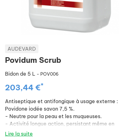
AUDEVARD
Povidum Scrub
Bidon de 5 L
- POV006
*
203,44 €
Antiseptique et antifongique à usage externe :
Povidone iodée savon 7,5 %.
- Neutre pour la peau et les muqueuses.
- Activité longue action, persistant même en
présence de matière biologique.
Lire la suite
- Rinçage facile : ne tâche pas les poils ni la peau.