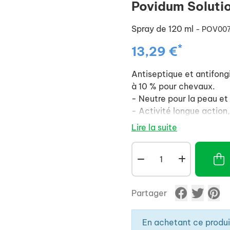
Povidum Soluti
Spray de 120 ml
- POV00
*
13,29 €
Antiseptique et antifong
à 10 % pour chevaux.
- Neutre pour la peau et
- Activité longue action
- Spray pratique d'utili
Lire la suite
- Marqueur d'efficacité 
- Se rince facilement (ne
Partager
En achetant ce produ