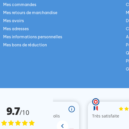
Mes commandes
C
Mes retours de marchandise
M
Mes avoirs
D
Mes adresses
C
Mes informations personnelles
A
Mes bons de réduction
P
Q
P
G