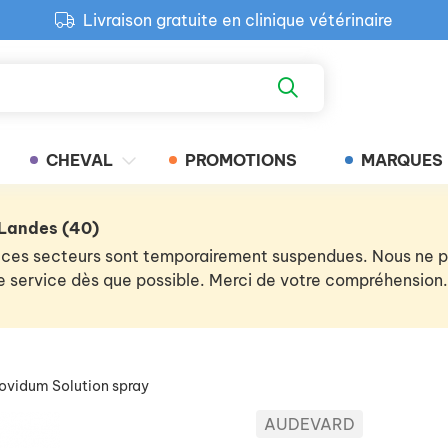
Livraison gratuite en clinique vétérinaire
Paiement 100% sécurisé
Retour produit gratuit en clinique
Livraison gratuite en clinique vétérinaire
CHEVAL
PROMOTIONS
MARQUES
 Landes (40)
 de ces secteurs sont temporairement suspendues. Nous ne
 le service dès que possible. Merci de votre compréhension.
ovidum Solution spray
AUDEVARD