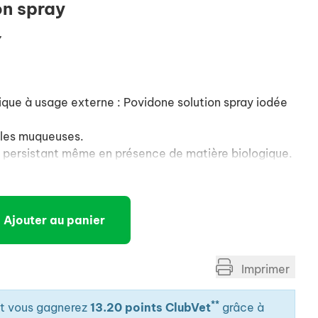
on spray
7
ique à usage externe : Povidone solution spray iodée
 les muqueuses.
, persistant même en présence de matière biologique.
sation et économique.
(couleur brun-oranger).
 tâche pas les poils ni la peau).
Ajouter au panier
Imprimer
**
it vous gagnerez
13.20 points ClubVet
grâce à