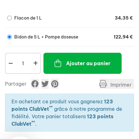
- Contient de l'extrait d'Echinacea reconnu pour son
rôle de stimulant de l'immunité.
Flacon de 1 L
34,35 €
- Effet tonifiant et défatigant bénéfique pour le
cheval athlète grâce au Ginseng.
- Aromatisé au Yucca pour un goût très savoureux.
Bidon de 5 L + Pompe doseuse
122,94 €
Ajouter au panier
Partager
Imprimer
En achetant ce produit vous gagnerez
123
**
points ClubVet
grâce à notre programme de
fidélité. Votre panier totalisera
123 points
**
ClubVet
.