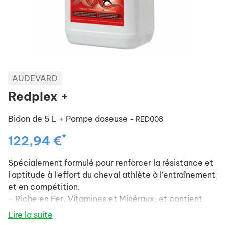
AUDEVARD
Redplex +
Bidon de 5 L + Pompe doseuse
- RED008
*
122,94 €
Spécialement formulé pour renforcer la résistance et
l'aptitude à l'effort du cheval athlète à l'entraînement
et en compétition.
- Riche en Fer, Vitamines et Minéraux, et contient
tous les éléments nécessaires à la synthèse des
Lire la suite
globules rouges.