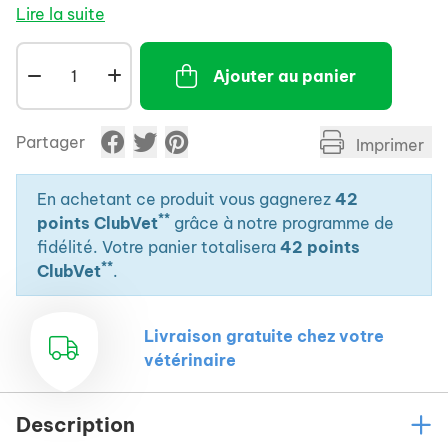
- Action apaisante, antiseptique et cicatrisante.
Lire la suite
Ajouter au panier
Partager
Imprimer
En achetant ce produit vous gagnerez
42
**
points ClubVet
grâce à notre programme de
fidélité. Votre panier totalisera
42 points
**
ClubVet
.
Livraison gratuite chez votre
vétérinaire
Description