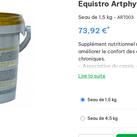
Equistro Artph
Seau de 1,5 kg
- ART003
*
73,92 €
Supplément nutritionnel
améliorer le confort des 
chroniques.
- Association du cassis, 
vergerette pour leurs pr
Lire la suite
reminéralisantes et anal
- Effets chondroprotecte
cheval.
Seau de 1,5 kg
Seau de 4,5 kg