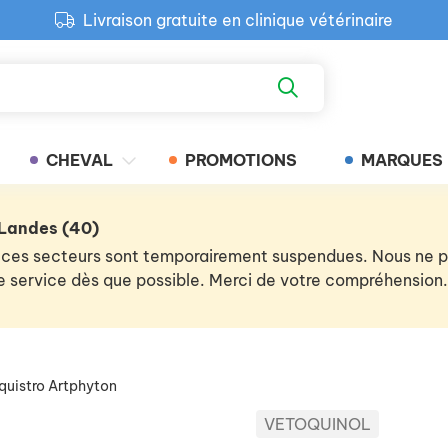
Livraison gratuite en clinique vétérinaire
Paiement 100% sécurisé
Retour produit gratuit en clinique
Livraison gratuite en clinique vétérinaire
CHEVAL
PROMOTIONS
MARQUES
 Landes (40)
 de ces secteurs sont temporairement suspendues. Nous ne
 le service dès que possible. Merci de votre compréhension.
quistro Artphyton
VETOQUINOL