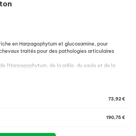
yton
 riche en Harpagophytum et glucosamine, pour
chevaux traités pour des pathologies articulaires
de l'Harpagophytum, de la prêle, du saule et de la
opriétés anti-inflammatoires, antirhumatismales,
gésiques.
urs de la glucosamine bénéfiques sur le cartilage du
73,92 €
190,75 €