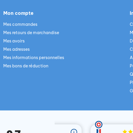
Mon compte
I
Mes commandes
C
Mes retours de marchandise
M
Mes avoirs
D
Mes adresses
C
Mes informations personnelles
A
Mes bons de réduction
P
Q
P
G