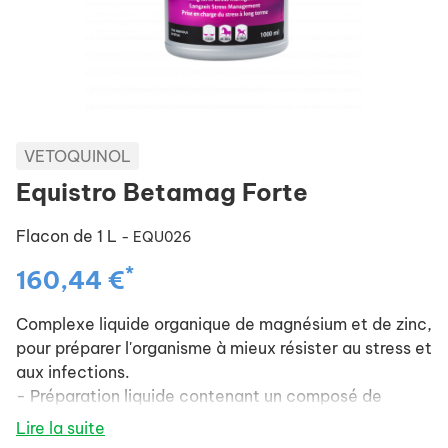
VETOQUINOL
Equistro Betamag Forte
Flacon de 1 L
- EQU026
*
160,44 €
Complexe liquide organique de magnésium et de zinc,
pour préparer l'organisme à mieux résister au stress et
aux infections.
- Préparation liquide contenant un composé de
magnésium organique et de zinc, qui apporte les
Lire la suite
nutriments essentiels au processus régulateur des