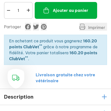
systèmes musculaires et nerveux.
Ajouter au panier
- Prépare l'organisme à une meilleure résistance
contre le stress et ses effets négatifs, en particulier
lorsqu'il existe un risque potentiel de contamination
Partager
Imprimer
infectieuse (changements fréquents de congénères,
élevage...).
- Produit non dopant, peut être utilisé avant, pendant
En achetant ce produit vous gagnerez
160.20
**
et après une compétition.
points ClubVet
grâce à notre programme de
fidélité. Votre panier totalisera
160.20 points
**
ClubVet
.
Livraison gratuite chez votre
vétérinaire
Description