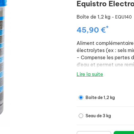
Equistro Electro
Boîte de 1,2 kg
- EQU140
*
45,90 €
Aliment complémentaire 
électrolytes (ex : sels m
- Compense les pertes d'
d'eau et permet une remis
- Permet un apport en se
Lire la suite
une utilisation rapide.
- L'excellente appétence
Boîte de 1,2 kg
Seau de 3 kg