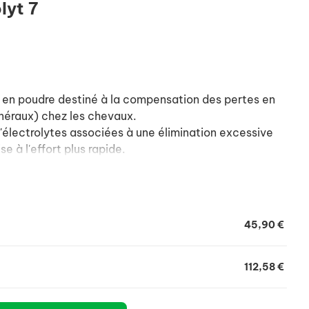
lyt 7
en poudre destiné à la compensation des pertes en
inéraux) chez les chevaux.
électrolytes associées à une élimination excessive
e à l'effort plus rapide.
ls minéraux facilement assimilables, ce qui en permet
 du produit garantit une prise optimale.
45,90 €
112,58 €