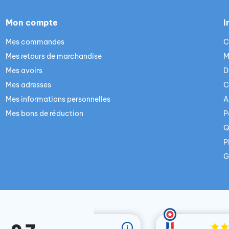
Mon compte
I
Mes commandes
C
Mes retours de marchandise
M
Mes avoirs
D
Mes adresses
C
Mes informations personnelles
A
Mes bons de réduction
P
Q
P
G