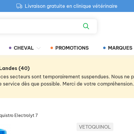
Livraison gratuite en clinique vétérinaire
Paiement 100% sécurisé
Retour produit gratuit en clinique
Livraison gratuite en clinique vétérinaire
CHEVAL
PROMOTIONS
MARQUES
 Landes (40)
 de ces secteurs sont temporairement suspendues. Nous ne
 le service dès que possible. Merci de votre compréhension.
quistro Electrolyt 7
VETOQUINOL