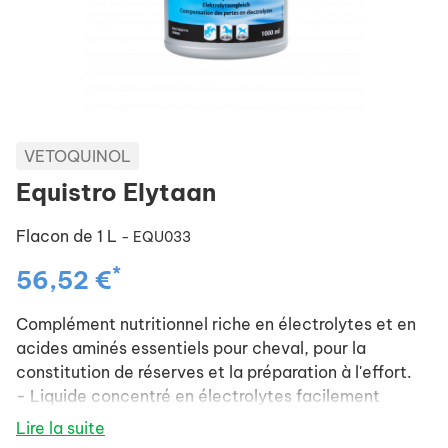
VETOQUINOL
Equistro Elytaan
Flacon de 1 L
- EQU033
*
56,52 €
Complément nutritionnel riche en électrolytes et en
acides aminés essentiels pour cheval, pour la
constitution de réserves et la préparation à l'effort.
- Liquide concentré en électrolytes facilement
disponibles, garantissant une absorption rapide en
Lire la suite
période de demande accrue.