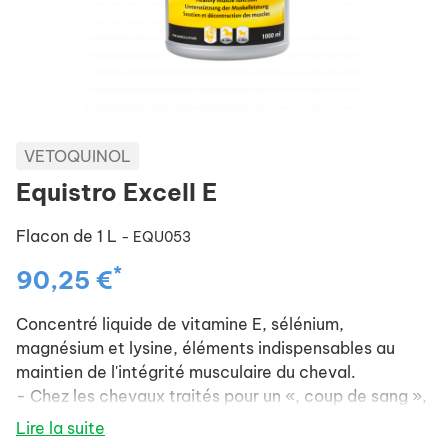
VETOQUINOL
Equistro Excell E
Flacon de 1 L
- EQU053
*
90,25 €
Concentré liquide de vitamine E, sélénium,
magnésium et lysine, éléments indispensables au
maintien de l'intégrité musculaire du cheval.
- Chez les chevaux traités pour un «, coup de sang »,
(myosite ou rhabdomyolyse).
Lire la suite
- Chez les chevaux athlètes, pour éliminer les