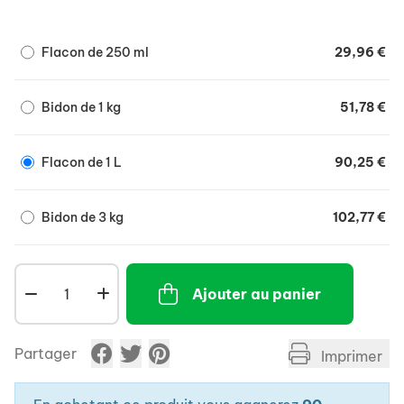
tensions musculaires et augmenter l'endurance.
- Chez la jument poulinière, pour laquelle le bon
Flacon de 250 ml
29,96 €
fonctionnement ovarien et la qualité des chaleurs
sont des avantages recherchés.
- Chez le poulain, nouveau-né ou faible.
Bidon de 1 kg
51,78 €
- Produit non dopant, peut être utilisé avant, pendant
et après une compétition.
Flacon de 1 L
90,25 €
Bidon de 3 kg
102,77 €
Ajouter au panier
Partager
Imprimer