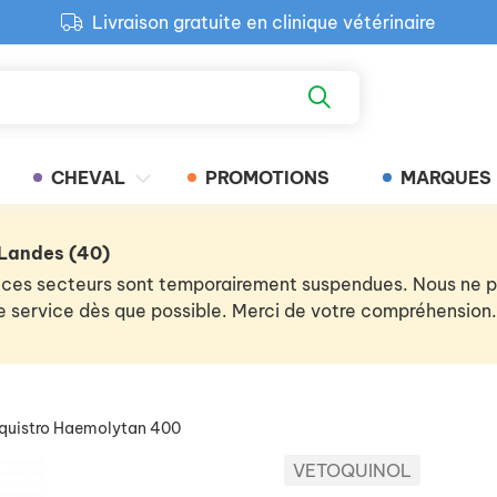
Livraison gratuite en clinique vétérinaire
Paiement 100% sécurisé
Retour produit gratuit en clinique
Livraison gratuite en clinique vétérinaire
CHEVAL
PROMOTIONS
MARQUES
 Landes (40)
 de ces secteurs sont temporairement suspendues. Nous ne
 le service dès que possible. Merci de votre compréhension.
quistro Haemolytan 400
VETOQUINOL