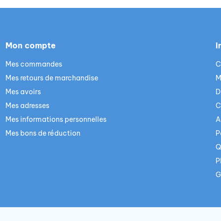
Mon compte
I
Mes commandes
C
Mes retours de marchandise
M
Mes avoirs
D
Mes adresses
C
Mes informations personnelles
A
Mes bons de réduction
P
Q
P
G