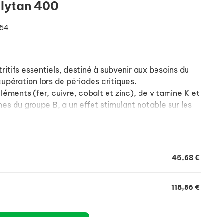
lytan 400
054
itifs essentiels, destiné à subvenir aux besoins du
upération lors de périodes critiques.
léments (fer, cuivre, cobalt et zinc), de vitamine K et
es du groupe B, a un effet stimulant notable sur les
aisse ou une irrégularité dans les performances
écupération lors de périodes critiques (anémie,
difficile, gestation...).
ut être utilisé avant, pendant et après une
45,68 €
118,86 €