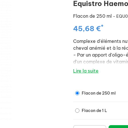
Equistro Haemo
Flacon de 250 ml
- EQU
*
45,68 €
Complexe d'éléments nutr
cheval anémié et à la réc
- Par un apport d'oligo-é
d'un complexe de vitamin
chevaux présentant une b
Lire la suite
sportives, et aide à la r
convalescence, poulinage 
- Produit non dopant, pe
Flacon de 250 ml
compétition.
Flacon de 1 L