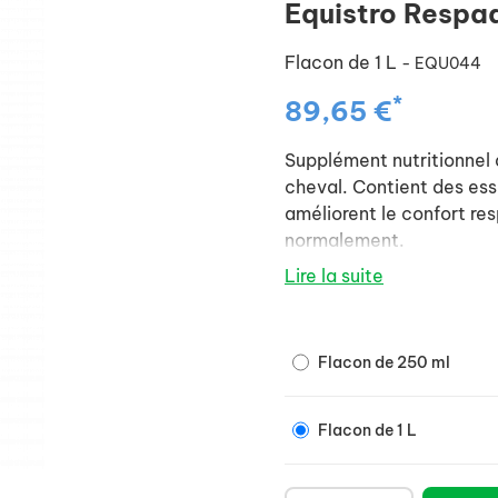
Equistro Respad
Flacon de 1 L
- EQU044
*
89,65 €
Supplément nutritionnel d
cheval. Contient des es
améliorent le confort res
normalement.
Lire la suite
Flacon de 250 ml
Flacon de 1 L