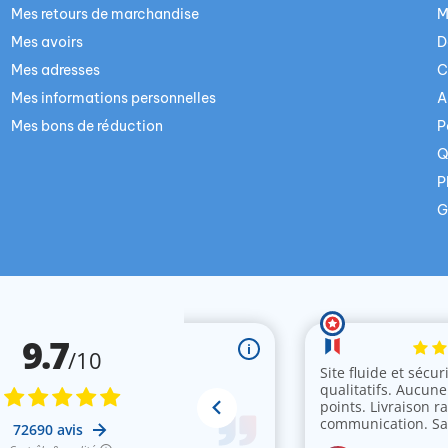
Mes retours de marchandise
M
Mes avoirs
D
Mes adresses
C
Mes informations personnelles
A
Mes bons de réduction
P
Q
P
G