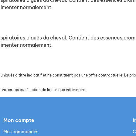
respiratoires aiguës du cheval. Contient des essences arom
'alimenter normalement.
respiratoires aiguës du cheval. Contient des essences arom
'alimenter normalement.
iqués à titre indicatif et ne constituent pas une offre contractuelle. Le prix 
 varier après sélection de la clinique vétérinaire.
Mon compte
I
Mes commandes
C