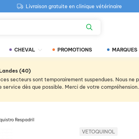
Livraison gratuite en clinique vétérinaire
Paiement 100% sécurisé
Retour produit gratuit en clinique
Livraison gratuite en clinique vétérinaire
CHEVAL
PROMOTIONS
MARQUES
 Landes (40)
 de ces secteurs sont temporairement suspendues. Nous ne
 le service dès que possible. Merci de votre compréhension.
quistro Respadril
VETOQUINOL