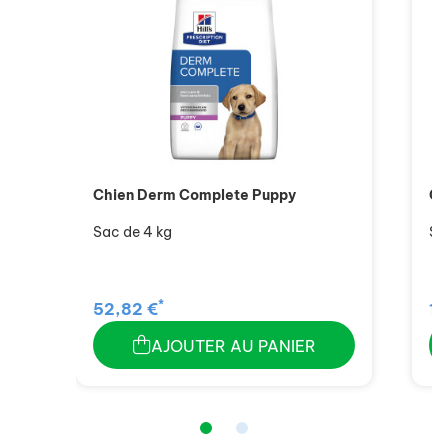
Chien Derm Complete Puppy
Ch
Sac de 4 kg
Sa
*
52,82 €
11
AJOUTER AU PANIER