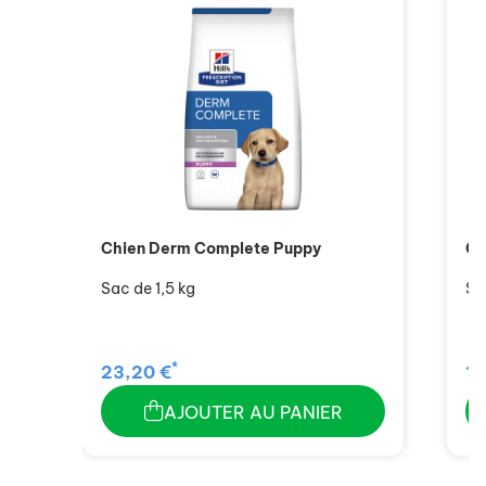
Chien Derm Complete Puppy
Ch
Sac de 1,5 kg
Sa
*
23,20 €
11
AJOUTER AU PANIER