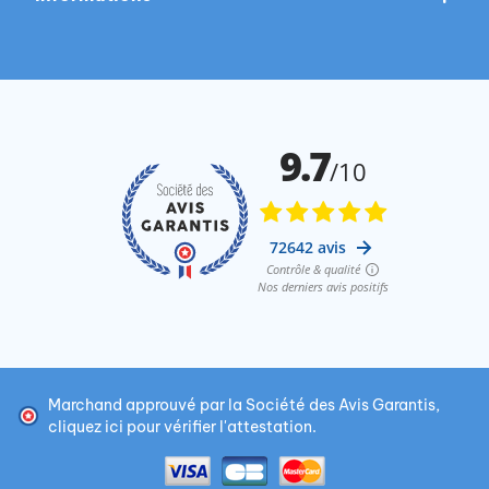
Marchand approuvé par la Société des Avis Garantis,
cliquez ici pour vérifier l'attestation
.