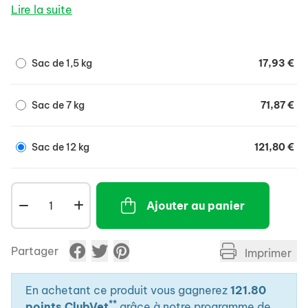
NON RECOMMANDÉ EN CAS DE: Pancréatite ou
Lire la suite
historique de pancréatite, Hyperlipidémie, Hépatite
aiguë sans encéphalose hépatique1, Croissance,
gestation/lactation.
Sac de 1,5 kg
17,93 €
Sac de 7 kg
71,87 €
Sac de 12 kg
121,80 €
Ajouter au panier
Partager
Imprimer
En achetant ce produit vous gagnerez
121.80
**
points ClubVet
grâce à notre programme de