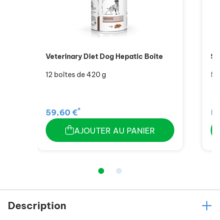
Veterinary Diet Dog Hepatic Boîte
Si
12 boîtes de 420 g
5 
*
59,60 €
59
AJOUTER AU PANIER
Description