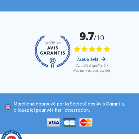
Marchand approuvé par la Société des Avis Garantis,
cliquez ici pour vérifier l'attestation
.