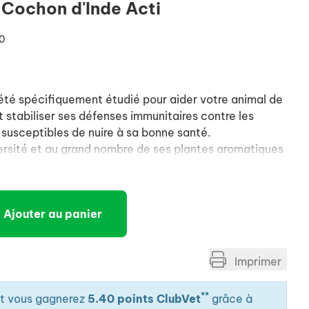
Cochon d'Inde Acti
0
été spécifiquement étudié pour aider votre animal de
 stabiliser ses défenses immunitaires contre les
 susceptibles de nuire à sa bonne santé.
ersité et au grand nombre de ses plantes aromatiques
aminées, légumineux, ombellifères, plantes
us du c,ur de foin)*, le Cochon d'Inde Acti rappelle
r ce que votre rongeur aurait instinctivement cherché
Ajouter au panier
mines, fibres, minéraux présents dans cet aliment
rmonie de la flore intestinale.
Imprimer
**
it vous gagnerez
5.40 points ClubVet
grâce à