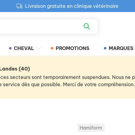
Livraison gratuite en clinique vétérinaire
Paiement 100% sécurisé
Retour produit gratuit en clinique
Livraison gratuite en clinique vétérinaire
CHEVAL
PROMOTIONS
MARQUES
 Landes (40)
 de ces secteurs sont temporairement suspendues. Nous ne
 le service dès que possible. Merci de votre compréhension.
Hamiform