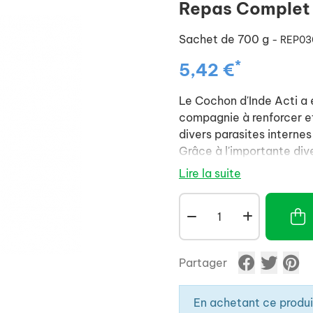
Repas Complet 
Sachet de 700 g
- REP03
*
5,42 €
Le Cochon d'Inde Acti a 
compagnie à renforcer et
divers parasites internes
Grâce à l'importante div
aux vertus reconnues (gr
Lire la suite
aromatiques et autres iss
par son goût et son odeu
dans la nature. Les vita
participent à la bonne ha
Partager
En achetant ce produ