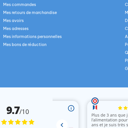
Mes commandes
C
Mes retours de marchandise
M
Mes avoirs
D
Mes adresses
C
Mes informations personnelles
A
Mes bons de réduction
P
Q
P
G