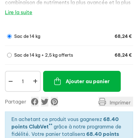
combinaison de nutriments la plus avancée et la plus
efficace pour votre animal.
Lire la suite
Nos formules aident à procurer des bienfaits ciblés,
tels qu'une haute digestibilité et une absorption
élevée des nutriments, afin de soutenir les défenses
Sac de 14 kg
68,24 €
naturelles et la santé à long terme de votre animal.
Sac de 14 kg + 2,5 kg offerts
68,24 €
Ajouter au panier
Partager
Imprimer
En achetant ce produit vous gagnerez
68.40
**
points ClubVet
grâce à notre programme de
fidélité. Votre panier totalisera
68.40 points