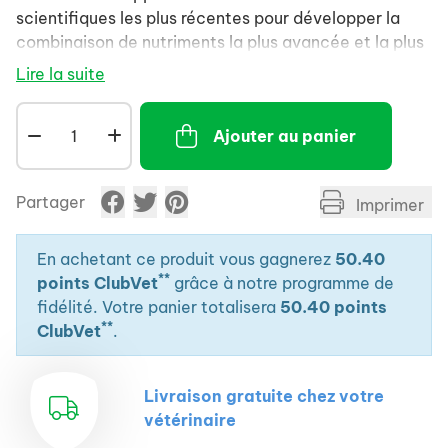
scientifiques les plus récentes pour développer la
combinaison de nutriments la plus avancée et la plus
efficace pour votre animal. Nos formules aident à
Lire la suite
procurer des bienfaits ciblés, tels qu'une haute
digestibilité et une absorption élevée des nutriments,
Ajouter au panier
afin de soutenir les défenses naturelles et la santé à
long terme de votre animal.
Partager
Imprimer
En achetant ce produit vous gagnerez
50.40
**
points ClubVet
grâce à notre programme de
fidélité. Votre panier totalisera
50.40 points
**
ClubVet
.
Livraison gratuite chez votre
vétérinaire