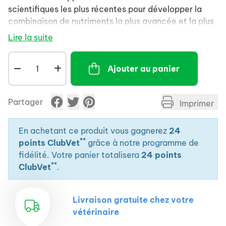
scientifiques les plus récentes pour développer la
combinaison de nutriments la plus avancée et la plus
efficace pour votre animal. Nos formules aident à
Lire la suite
procurer des bienfaits ciblés, tels qu'une haute
digestibilité et une absorption élevée des nutriments,
Ajouter au panier
afin de soutenir les défenses naturelles et la santé à
long terme de votre animal.
Partager
Imprimer
En achetant ce produit vous gagnerez
24
**
points ClubVet
grâce à notre programme de
fidélité. Votre panier totalisera
24 points
**
ClubVet
.
Livraison gratuite chez votre
vétérinaire