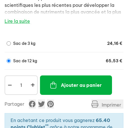
scientifiques les plus récentes pour développer la
combinaison de nutriments la plus avancée et la plus
efficace pour votre animal. Nos formules aident à
Lire la suite
procurer des bienfaits ciblés, tels qu'une haute
digestibilité et une absorption élevée des nutriments,
afin de soutenir les défenses naturelles et la santé à
Sac de 3 kg
24,16 €
long terme de votre animal.
Sac de 12 kg
65,53 €
Ajouter au panier
Partager
Imprimer
En achetant ce produit vous gagnerez
65.40
**
points ClubVet
grâce à notre programme de