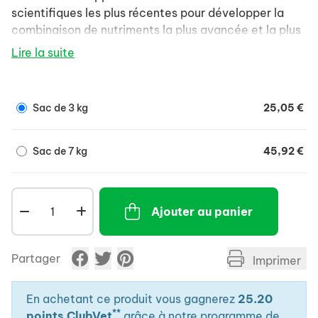
scientifiques les plus récentes pour développer la
combinaison de nutriments la plus avancée et la plus
efficace pour votre animal.
Lire la suite
Nos formules aident à procurer des bienfaits ciblés,
tels qu'une haute digestibilité et une absorption
élevée des nutriments, afin de soutenir les défenses
Sac de 3 kg
25,05 €
naturelles et la santé à long terme de votre animal.
Sac de 7 kg
45,92 €
Ajouter au panier
Partager
Imprimer
En achetant ce produit vous gagnerez
25.20
**
points ClubVet
grâce à notre programme de