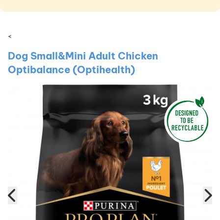
<
Dog Small&Mini Adult Chicken
Optibalance (Optihealth)