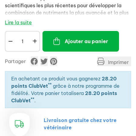
scientifiques les plus récentes pour développer la
combinaison de nutriments la plus avancée et la plus
efficace pour votre animal. Nos formules aident à
Lire la suite
procurer des bienfaits ciblés, tels qu'une haute
digestibilité et une absorption élevée des nutriments,
Ajouter au panier
afin de soutenir les défenses naturelles et la santé à
long terme de votre animal.
Partager
Imprimer
En achetant ce produit vous gagnerez
28.20
**
points ClubVet
grâce à notre programme de
fidélité. Votre panier totalisera
28.20 points
**
ClubVet
.
Livraison gratuite chez votre
vétérinaire