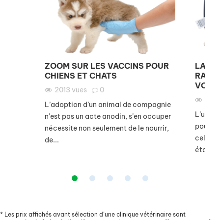
ZOOM SUR LES VACCINS POUR
LA VA
CHIENS ET CHATS
RAGE,
VOYAG
2013
vues
0
1761
L’adoption d’un animal de compagnie
L’un de
n’est pas un acte anodin, s’en occuper
pour le
nécessite non seulement de le nourrir,
celui c
de...
étant...
*
Les prix affichés avant sélection d’une clinique vétérinaire sont