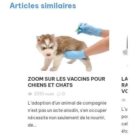
Articles similaires
ZOOM SUR LES VACCINS POUR
LA VA
CHIENS ET CHATS
RAGE,
VOYAG
2010
vues
0
175
L’adoption d’un animal de compagnie
L’un de
n’est pas un acte anodin, s’en occuper
pour le
nécessite non seulement de le nourrir,
celui c
de...
étant...