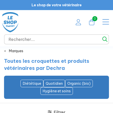
Le shop de votre vétérinaire
0
<
Marques
Toutes les croquettes et produits
vétérinaires par Dechra
Diététique
Quotidien
Organic (bio)
Hygiène et soins
Filtrer